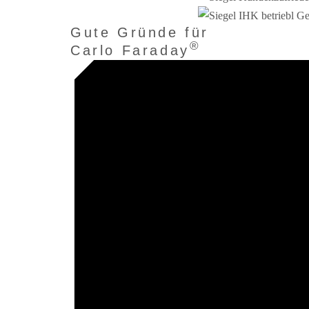
Gute Gründe für
®
Carlo Faraday