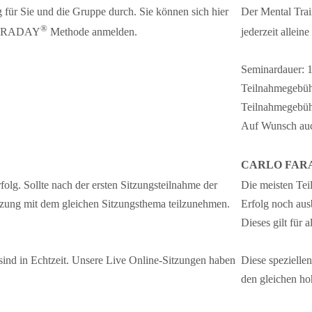
 für Sie und die Gruppe durch. Sie können sich hier
Der Mental Trai
®
O FARADAY
Methode anmelden.
jederzeit allei
Seminardauer: 
Teilnahmegebühr
Teilnahmegebühr
Auf Wunsch auch
CARLO FAR
olg. Sollte nach der ersten Sitzungsteilnahme der
Die meisten Te
itzung mit dem gleichen Sitzungsthema teilzunehmen.
Erfolg noch aus
Dieses gilt für
sind in Echtzeit. Unsere Live Online-Sitzungen haben
Diese spezielle
den gleichen ho